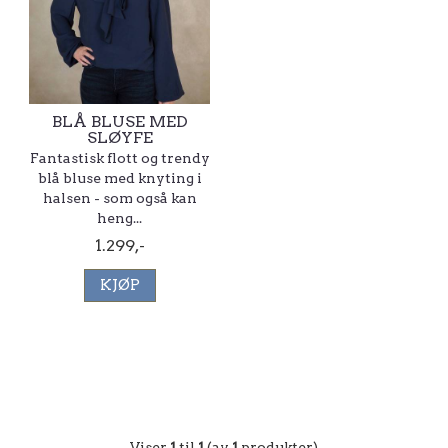
BLÅ BLUSE MED
SLØYFE
Fantastisk flott og trendy
blå bluse med knyting i
halsen - som også kan
heng...
1.299,-
KJØP
Viser
1
til
1
(av
1
produkter)