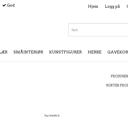
God
Hjem
Logg på
LÆR
SMÅINTERIØR
KUNSTFIGURER
HERRE
GAVEKOR
PRODUSE
SORTER PRO