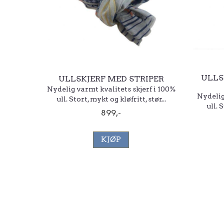
ULLS
ULLSKJERF MED STRIPER
Nydelig varmt kvalitets skjerf i 100%
Nydelig
ull. Stort, mykt og kløfritt, stør...
ull. 
899,-
KJØP