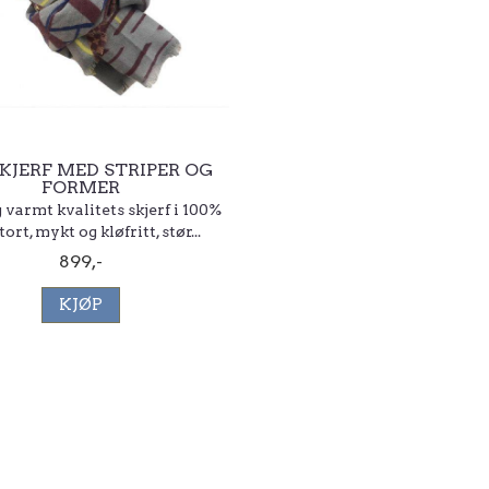
KJERF MED STRIPER OG
FORMER
 varmt kvalitets skjerf i 100%
Stort, mykt og kløfritt, stør...
899,-
KJØP