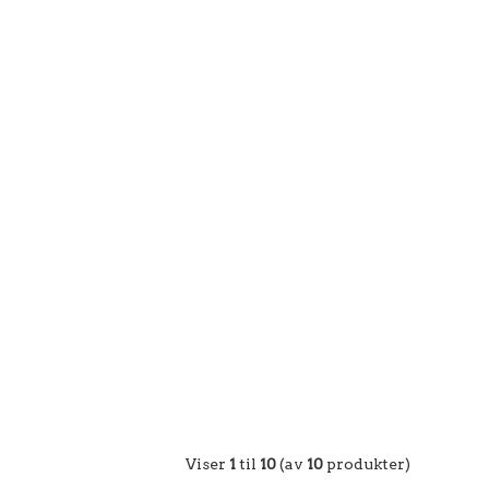
Viser
1
til
10
(av
10
produkter)