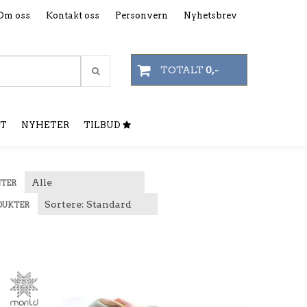
Om oss
Kontakt oss
Personvern
Nyhetsbrev
TOTALT
0,-
T
NYHETER
TILBUD
NTER
DUKTER