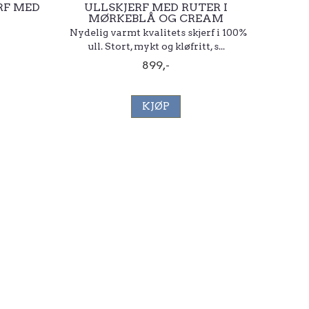
RF MED
ULLSKJERF MED RUTER I
MØRKEBLÅ OG CREAM
Nydelig varmt kvalitets skjerf i 100%
ull. Stort, mykt og kløfritt, s...
899,-
KJØP