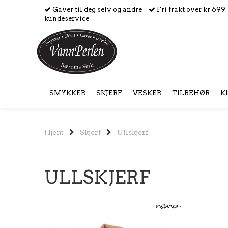
Gaver til deg selv og andre
Fri frakt over kr 699
kundeservice
SMYKKER
SKJERF
VESKER
TILBEHØR
K
Hjem
Skjerf
Ullskjerf
ULLSKJERF