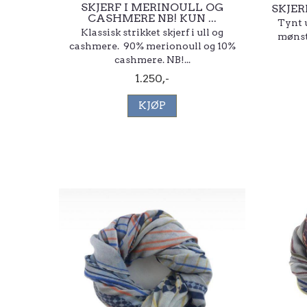
SKJERF I MERINOULL OG
SKJE
CASHMERE NB! KUN ...
Tynt u
Klassisk strikket skjerf i ull og
mønste
cashmere. 90% merionoull og 10%
cashmere. NB!...
1.250,-
KJØP