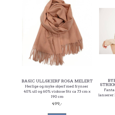
BY
BASIC ULLSKJERF ROSA MELERT
STRIKK
Herlige og myke skjerf med frynser
Fantas
40% ull og 60% viskose Str ca 73 cm x
lanserer
190 cm
499,-