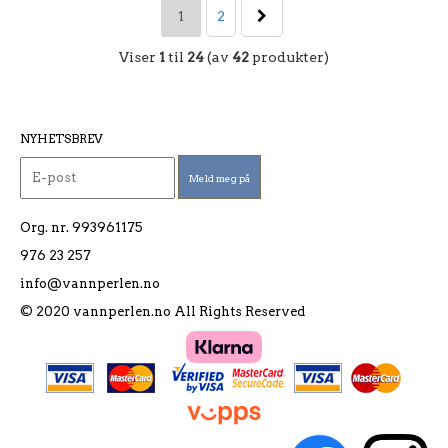
1
2
Viser
1
til
24
(av
42
produkter)
NYHETSBREV
Org. nr. 993961175
976 23 257
info@vannperlen.no
© 2020 vannperlen.no All Rights Reserved