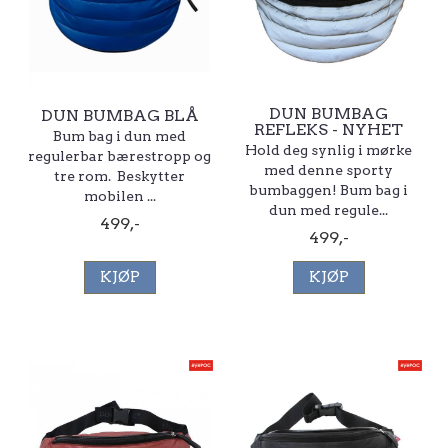
DUN BUMBAG
DUN BUMBAG BLÅ
REFLEKS - NYHET
Bum bag i dun med
Hold deg synlig i mørke
regulerbar bærestropp og
med denne sporty
tre rom. Beskytter
bumbaggen! Bum bag i
mobilen ...
dun med regule...
499,-
499,-
KJØP
KJØP