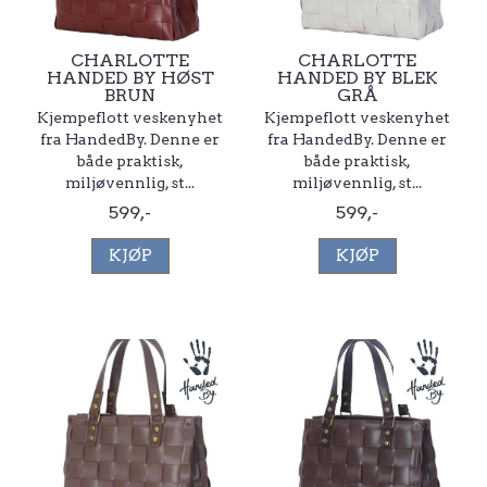
CHARLOTTE
CHARLOTTE
HANDED BY HØST
HANDED BY BLEK
BRUN
GRÅ
Kjempeflott veskenyhet
Kjempeflott veskenyhet
fra HandedBy. Denne er
fra HandedBy. Denne er
både praktisk,
både praktisk,
miljøvennlig, st...
miljøvennlig, st...
599,-
599,-
KJØP
KJØP