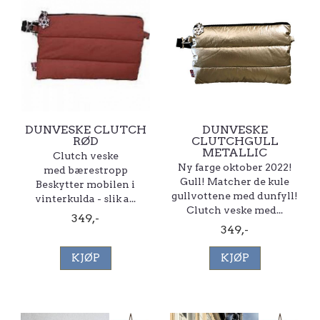
DUNVESKE CLUTCH
DUNVESKE
RØD
CLUTCHGULL
METALLIC
Clutch veske
Ny farge oktober 2022!
med bærestropp
Gull! Matcher de kule
Beskytter mobilen i
gullvottene med dunfyll!
vinterkulda - slik a...
Clutch veske med...
349,-
349,-
KJØP
KJØP