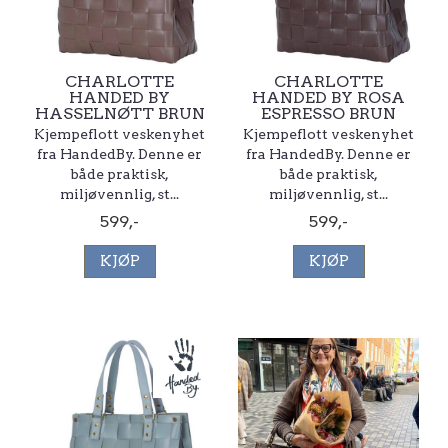
CHARLOTTE
CHARLOTTE
HANDED BY
HANDED BY ROSA
HASSELNØTT BRUN
ESPRESSO BRUN
Kjempeflott veskenyhet
Kjempeflott veskenyhet
fra HandedBy. Denne er
fra HandedBy. Denne er
både praktisk,
både praktisk,
miljøvennlig, st...
miljøvennlig, st...
599,-
599,-
KJØP
KJØP