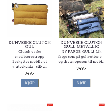
DUNVESKE CLUTCH
DUNVESKE CLUTCH
GUL
GULL METALLIC
Clutch veske
NY FARGE; GULL! Lik
med bærestropp
farge som på gullvottene -
Beskytter mobilen i
og thermoposen til mobi...
vinterkulda - slik a...
349,-
349,-
KJØP
KJØP