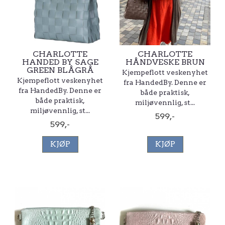
CHARLOTTE
CHARLOTTE
HANDED BY SAGE
HÅNDVESKE BRUN
GREEN BLÅGRÅ
Kjempeflott veskenyhet
Kjempeflott veskenyhet
fra HandedBy. Denne er
fra HandedBy. Denne er
både praktisk,
både praktisk,
miljøvennlig, st...
miljøvennlig, st...
599,-
599,-
KJØP
KJØP