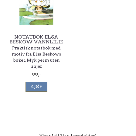
NOTATBOK ELSA
BESKOW VANNLILJE
Praktisk notatbok med
motiv fra Elsa Beskows
bøker. Myk perm uten
linjer
99,-
KJØP
Viser
1
til
1
(av
1
produkter)