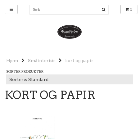
0
Hjem
Småinteriør
kort og papir
SORTER PRODUKTER
KORT OG PAPIR