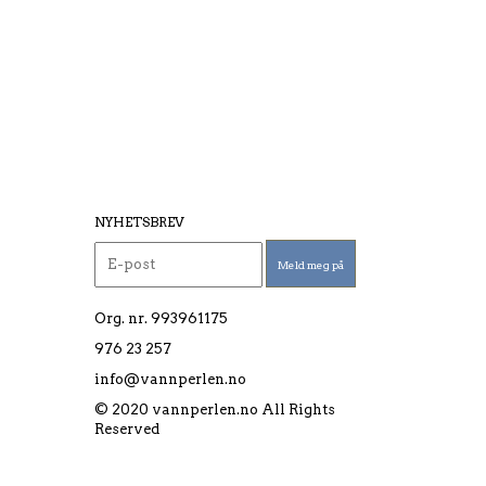
NYHETSBREV
Org. nr. 993961175
976 23 257
info@vannperlen.no
© 2020 vannperlen.no All Rights
Reserved