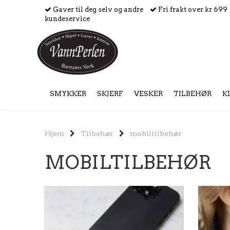
Gaver til deg selv og andre
Fri frakt over kr 699
kundeservice
SMYKKER
SKJERF
VESKER
TILBEHØR
K
Hjem
Tilbehør
mobiltilbehør
MOBILTILBEHØR