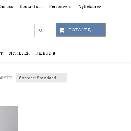
Om oss
Kontakt oss
Personvern
Nyhetsbrev
TOTALT
0,-
T
NYHETER
TILBUD
DUKTER