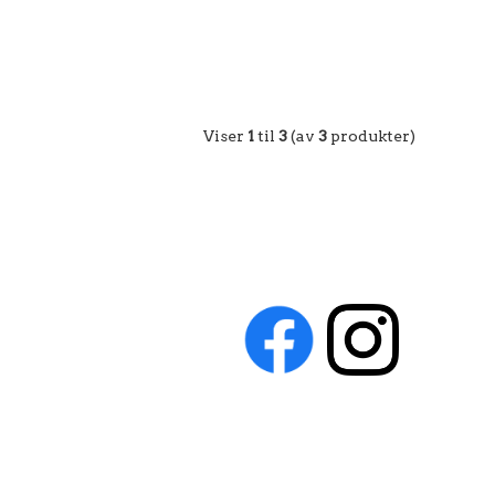
Viser
1
til
3
(av
3
produkter)