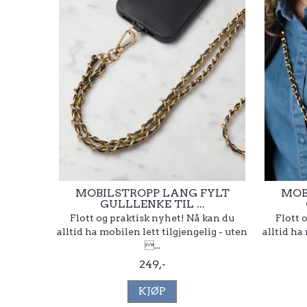
MOBILSTROPP LANG FYLT
MOB
GULLLENKE TIL ...
Flott og praktisk nyhet! Nå kan du
Flott 
alltid ha mobilen lett tilgjengelig - uten
alltid ha
...
249,-
KJØP