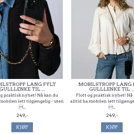
ILSTROPP LANG FYLT
MOBILSTROPP LANG 
GULLLENKE TIL ...
GULLLENKE TIL ..
og praktisk nyhet! Nå kan du
Flott og praktisk nyhet! Nå
 mobilen lett tilgjengelig - uten
alltid ha mobilen lett tilgjenge
...
...
249,-
249,-
KJØP
KJØP