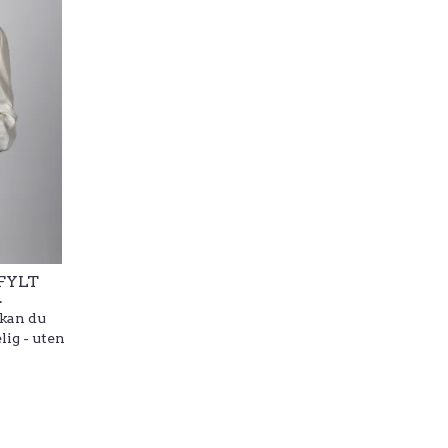
FYLT
.
 kan du
lig - uten